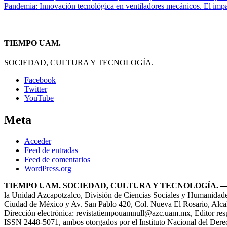
Pandemia: Innovación tecnológica en ventiladores mecánicos. El im
de
entradas
TIEMPO UAM.
SOCIEDAD, CULTURA Y TECNOLOGÍA.
Facebook
Twitter
YouTube
Meta
Acceder
Feed de entradas
Feed de comentarios
WordPress.org
TIEMPO UAM. SOCIEDAD, CULTURA Y TECNOLOGÍA. — Año 8,
la Unidad Azcapotzalco, División de Ciencias Sociales y Humanidade
Ciudad de México y Av. San Pablo 420, Col. Nueva El Rosario, Alcal
Dirección electrónica: revistatiempouam
null
@azc.uam.mx, Editor resp
ISSN 2448-5071, ambos otorgados por el Instituto Nacional del Derec