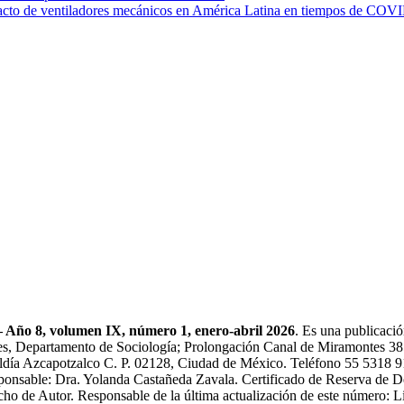
pacto de ventiladores mecánicos en América Latina en tiempos de COV
 volumen IX, número 1, enero-abril 2026
. Es una publicaci
s, Departamento de Sociología; Prolongación Canal de Miramontes 385
día Azcapotzalco C. P. 02128, Ciudad de México. Teléfono 55 5318 91
onsable: Dra. Yolanda Castañeda Zavala. Certificado de Reserva de 
ho de Autor. Responsable de la última actualización de este número: 