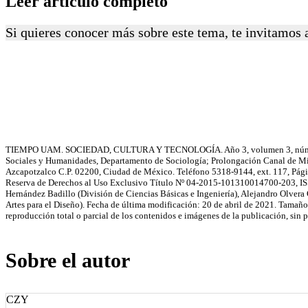
Leer artículo completo
Si quieres conocer más sobre este tema, te invitamos a
TIEMPO UAM. SOCIEDAD, CULTURA Y TECNOLOGÍA. Año 3, volumen 3, número 3, ju
Sociales y Humanidades, Departamento de Sociología; Prolongación Canal de Mir
Azcapotzalco C.P. 02200, Ciudad de México. Teléfono 5318-9144, ext. 117, Pági
Reserva de Derechos al Uso Exclusivo Título Nº 04-2015-101310014700-203, ISSN
Hernández Badillo (División de Ciencias Básicas e Ingeniería), Alejandro Olvera 
Artes para el Diseño). Fecha de última modificación: 20 de abril de 2021. Tamaño
reproducción total o parcial de los contenidos e imágenes de la publicación, sin
Sobre el autor
CZY