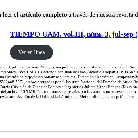
 leer el
artículo completo
a través de nuestra revista d
TIEMPO UAM. vol.III, núm. 3, jul-sep 
Ver en línea
lio-septiembre 2020, es una publicación trimestral de la Universidad Autónom
amontes 3855, Col. Ex Hacienda San Juan de Dios, Alcaldía Tlalpan, C.P. 14387, 
na electrónica https://tiempouam.azc.uam.mx. Dirección electrónica: tiempouam@g
 2448-5071, ambos otorgados por el Instituto Nacional del Derecho de Autor. Res
García (División de Ciencias Básicas e Ingeniería), Julieta Minor Bahena (División 
 del archivo 16.5 MB. Las opiniones expresadas por los autores no necesariamente re
 previa autorización de la Universidad Autónoma Metropolitana; a excepción de aque