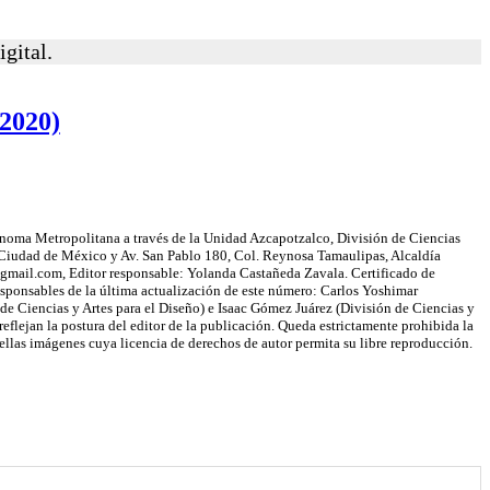
igital.
(2020)
a Metropolitana a través de la Unidad Azcapotzalco, División de Ciencias
Ciudad de México y Av. San Pablo 180, Col. Reynosa Tamaulipas, Alcaldía
mail.com, Editor responsable: Yolanda Castañeda Zavala. Certificado de
ponsables de la última actualización de este número: Carlos Yoshimar
de Ciencias y Artes para el Diseño) e Isaac Gómez Juárez (División de Ciencias y
flejan la postura del editor de la publicación. Queda estrictamente prohibida la
llas imágenes cuya licencia de derechos de autor permita su libre reproducción.