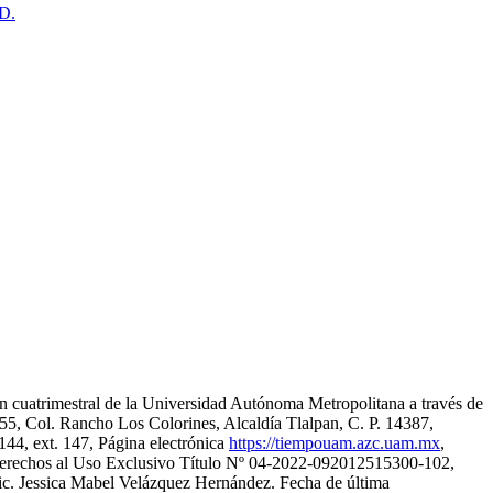
ID.
ón cuatrimestral de la Universidad Autónoma Metropolitana a través de
5, Col. Rancho Los Colorines, Alcaldía Tlalpan, C. P. 14387,
44, ext. 147, Página electrónica
https://tiempouam.azc.uam.mx
,
Derechos al Uso Exclusivo Título Nº 04-2022-092012515300-102,
Lic. Jessica Mabel Velázquez Hernández. Fecha de última