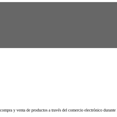
trabajos de temáticas relacionadas con las ciencias, las artes y la cultur
compra y venta de productos a través del comercio electrónico durante