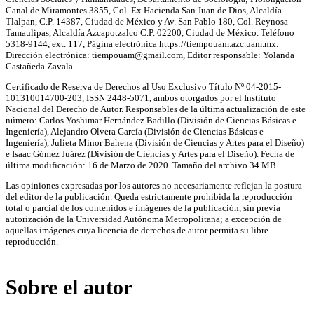
Canal de Miramontes 3855, Col. Ex Hacienda San Juan de Dios, Alcaldía
Tlalpan, C.P. 14387, Ciudad de México y Av. San Pablo 180, Col. Reynosa
Tamaulipas, Alcaldía Azcapotzalco C.P. 02200, Ciudad de México. Teléfono
5318-9144, ext. 117, Página electrónica https://tiempouam.azc.uam.mx.
Dirección electrónica: tiempouam@gmail.com, Editor responsable: Yolanda
Castañeda Zavala.
Certificado de Reserva de Derechos al Uso Exclusivo Título Nº 04-2015-
101310014700-203, ISSN 2448-5071, ambos otorgados por el Instituto
Nacional del Derecho de Autor. Responsables de la última actualización de este
número: Carlos Yoshimar Hernández Badillo (División de Ciencias Básicas e
Ingeniería), Alejandro Olvera García (División de Ciencias Básicas e
Ingeniería), Julieta Minor Bahena (División de Ciencias y Artes para el Diseño)
e Isaac Gómez Juárez (División de Ciencias y Artes para el Diseño). Fecha de
última modificación: 16 de Marzo de 2020. Tamaño del archivo 34 MB.
Las opiniones expresadas por los autores no necesariamente reflejan la postura
del editor de la publicación. Queda estrictamente prohibida la reproducción
total o parcial de los contenidos e imágenes de la publicación, sin previa
autorización de la Universidad Autónoma Metropolitana; a excepción de
aquellas imágenes cuya licencia de derechos de autor permita su libre
reproducción.
Sobre el autor