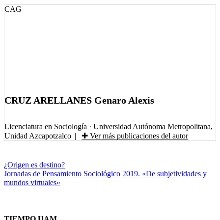
CAG
CRUZ ARELLANES Genaro Alexis
Licenciatura en Sociología
·
Universidad Autónoma Metropolitana,
Unidad Azcapotzalco
|
✚ Ver más publicaciones del autor
Navegación
¿Origen es destino?
Jornadas de Pensamiento Sociológico 2019. «De subjetividades y
de
mundos virtuales»
entradas
TIEMPO UAM.