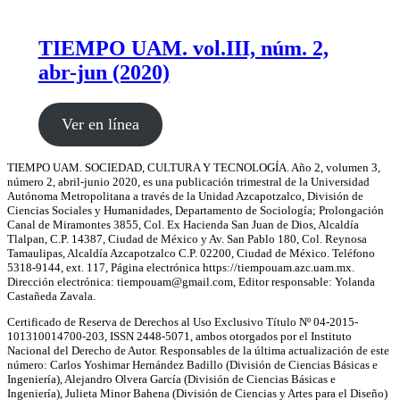
TIEMPO UAM. vol.III, núm. 2,
abr-jun (2020)
Ver en línea
TIEMPO UAM. SOCIEDAD, CULTURA Y TECNOLOGÍA. Año 2, volumen 3,
número 2, abril-junio 2020, es una publicación trimestral de la Universidad
Autónoma Metropolitana a través de la Unidad Azcapotzalco, División de
Ciencias Sociales y Humanidades, Departamento de Sociología; Prolongación
Canal de Miramontes 3855, Col. Ex Hacienda San Juan de Dios, Alcaldía
Tlalpan, C.P. 14387, Ciudad de México y Av. San Pablo 180, Col. Reynosa
Tamaulipas, Alcaldía Azcapotzalco C.P. 02200, Ciudad de México. Teléfono
5318-9144, ext. 117, Página electrónica https://tiempouam.azc.uam.mx.
Dirección electrónica: tiempouam@gmail.com, Editor responsable: Yolanda
Castañeda Zavala.
Certificado de Reserva de Derechos al Uso Exclusivo Título Nº 04-2015-
101310014700-203, ISSN 2448-5071, ambos otorgados por el Instituto
Nacional del Derecho de Autor. Responsables de la última actualización de este
número: Carlos Yoshimar Hernández Badillo (División de Ciencias Básicas e
Ingeniería), Alejandro Olvera García (División de Ciencias Básicas e
Ingeniería), Julieta Minor Bahena (División de Ciencias y Artes para el Diseño)