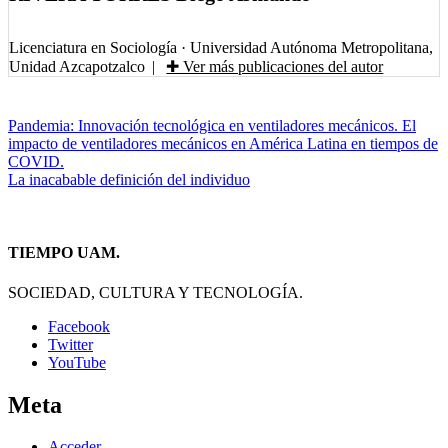
Licenciatura en Sociología
·
Universidad Autónoma Metropolitana,
Unidad Azcapotzalco
|
✚ Ver más publicaciones del autor
Navegación
Pandemia: Innovación tecnológica en ventiladores mecánicos. El
impacto de ventiladores mecánicos en América Latina en tiempos de
de
COVID.
entradas
La inacabable definición del individuo
TIEMPO UAM.
SOCIEDAD, CULTURA Y TECNOLOGÍA.
Facebook
Twitter
YouTube
Meta
Acceder