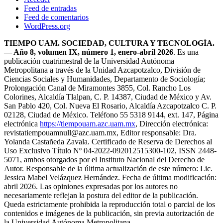
Feed de entradas
Feed de comentarios
WordPress.org
TIEMPO UAM. SOCIEDAD, CULTURA Y TECNOLOGÍA.
— Año 8, volumen IX, número 1, enero-abril 2026
. Es una
publicación cuatrimestral de la Universidad Autónoma
Metropolitana a través de la Unidad Azcapotzalco, División de
Ciencias Sociales y Humanidades, Departamento de Sociología;
Prolongación Canal de Miramontes 3855, Col. Rancho Los
Colorines, Alcaldía Tlalpan, C. P. 14387, Ciudad de México y Av.
San Pablo 420, Col. Nueva El Rosario, Alcaldía Azcapotzalco C. P.
02128, Ciudad de México. Teléfono 55 5318 9144, ext. 147, Página
electrónica
https://tiempouam.azc.uam.mx
, Dirección electrónica:
revistatiempouam
null
@azc.uam.mx, Editor responsable: Dra.
Yolanda Castañeda Zavala. Certificado de Reserva de Derechos al
Uso Exclusivo Título Nº 04-2022-092012515300-102, ISSN 2448-
5071, ambos otorgados por el Instituto Nacional del Derecho de
Autor. Responsable de la última actualización de este número: Lic.
Jessica Mabel Velázquez Hernández. Fecha de última modificación:
abril 2026. Las opiniones expresadas por los autores no
necesariamente reflejan la postura del editor de la publicación.
Queda estrictamente prohibida la reproducción total o parcial de los
contenidos e imágenes de la publicación, sin previa autorización de
la Universidad Autónoma Metropolitana.