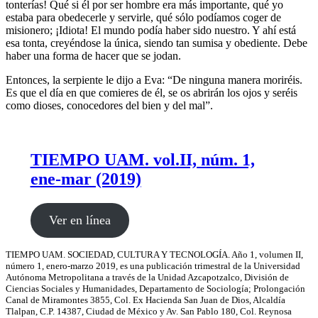
tonterías! Qué si él por ser hombre era más importante, qué yo
estaba para obedecerle y servirle, qué sólo podíamos coger de
misionero; ¡Idiota! El mundo podía haber sido nuestro. Y ahí está
esa tonta, creyéndose la única, siendo tan sumisa y obediente. Debe
haber una forma de hacer que se jodan.
Entonces, la serpiente le dijo a Eva: “De ninguna manera moriréis.
Es que el día en que comieres de él, se os abrirán los ojos y seréis
como dioses, conocedores del bien y del mal”.
TIEMPO UAM. vol.II, núm. 1,
ene-mar (2019)
Ver en línea
TIEMPO UAM. SOCIEDAD, CULTURA Y TECNOLOGÍA. Año 1, volumen II,
número 1, enero-marzo 2019, es una publicación trimestral de la Universidad
Autónoma Metropolitana a través de la Unidad Azcapotzalco, División de
Ciencias Sociales y Humanidades, Departamento de Sociología; Prolongación
Canal de Miramontes 3855, Col. Ex Hacienda San Juan de Dios, Alcaldía
Tlalpan, C.P. 14387, Ciudad de México y Av. San Pablo 180, Col. Reynosa