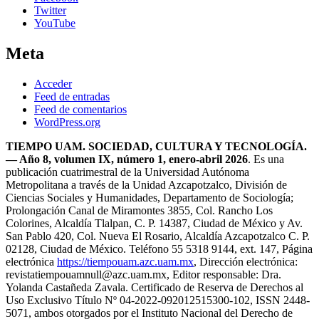
Twitter
YouTube
Meta
Acceder
Feed de entradas
Feed de comentarios
WordPress.org
TIEMPO UAM. SOCIEDAD, CULTURA Y TECNOLOGÍA.
— Año 8, volumen IX, número 1, enero-abril 2026
. Es una
publicación cuatrimestral de la Universidad Autónoma
Metropolitana a través de la Unidad Azcapotzalco, División de
Ciencias Sociales y Humanidades, Departamento de Sociología;
Prolongación Canal de Miramontes 3855, Col. Rancho Los
Colorines, Alcaldía Tlalpan, C. P. 14387, Ciudad de México y Av.
San Pablo 420, Col. Nueva El Rosario, Alcaldía Azcapotzalco C. P.
02128, Ciudad de México. Teléfono 55 5318 9144, ext. 147, Página
electrónica
https://tiempouam.azc.uam.mx
, Dirección electrónica:
revistatiempouam
null
@azc.uam.mx, Editor responsable: Dra.
Yolanda Castañeda Zavala. Certificado de Reserva de Derechos al
Uso Exclusivo Título Nº 04-2022-092012515300-102, ISSN 2448-
5071, ambos otorgados por el Instituto Nacional del Derecho de