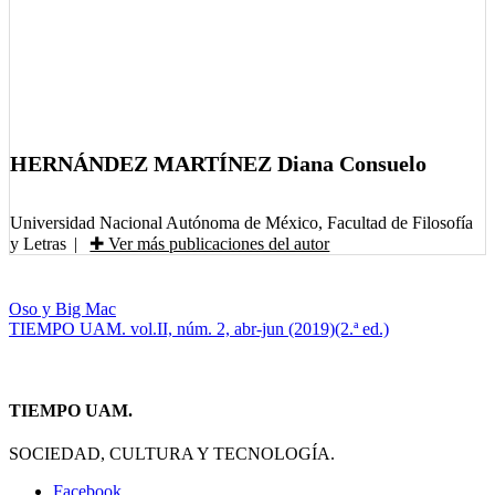
HERNÁNDEZ MARTÍNEZ Diana Consuelo
Universidad Nacional Autónoma de México, Facultad de Filosofía
y Letras
|
✚ Ver más publicaciones del autor
Navegación
Oso y Big Mac
TIEMPO UAM. vol.II, núm. 2, abr-jun (2019)(2.ª ed.)
de
entradas
TIEMPO UAM.
SOCIEDAD, CULTURA Y TECNOLOGÍA.
Facebook