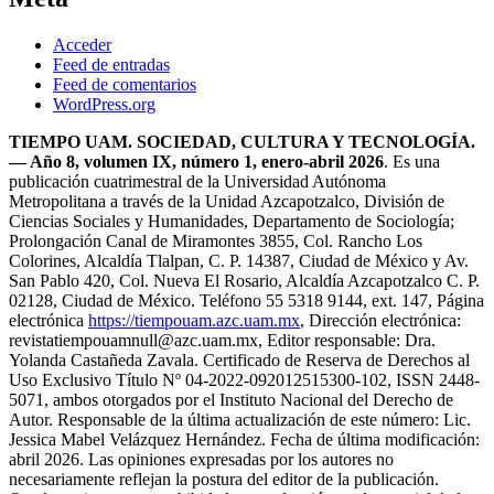
Acceder
Feed de entradas
Feed de comentarios
WordPress.org
TIEMPO UAM. SOCIEDAD, CULTURA Y TECNOLOGÍA.
— Año 8, volumen IX, número 1, enero-abril 2026
. Es una
publicación cuatrimestral de la Universidad Autónoma
Metropolitana a través de la Unidad Azcapotzalco, División de
Ciencias Sociales y Humanidades, Departamento de Sociología;
Prolongación Canal de Miramontes 3855, Col. Rancho Los
Colorines, Alcaldía Tlalpan, C. P. 14387, Ciudad de México y Av.
San Pablo 420, Col. Nueva El Rosario, Alcaldía Azcapotzalco C. P.
02128, Ciudad de México. Teléfono 55 5318 9144, ext. 147, Página
electrónica
https://tiempouam.azc.uam.mx
, Dirección electrónica:
revistatiempouam
null
@azc.uam.mx, Editor responsable: Dra.
Yolanda Castañeda Zavala. Certificado de Reserva de Derechos al
Uso Exclusivo Título Nº 04-2022-092012515300-102, ISSN 2448-
5071, ambos otorgados por el Instituto Nacional del Derecho de
Autor. Responsable de la última actualización de este número: Lic.
Jessica Mabel Velázquez Hernández. Fecha de última modificación:
abril 2026. Las opiniones expresadas por los autores no
necesariamente reflejan la postura del editor de la publicación.