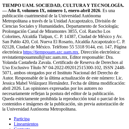
TIEMPO UAM. SOCIEDAD, CULTURA Y TECNOLOGÍA.
— Año 8, volumen IX, número 1, enero-abril 2026
. Es una
publicación cuatrimestral de la Universidad Autónoma
Metropolitana a través de la Unidad Azcapotzalco, División de
Ciencias Sociales y Humanidades, Departamento de Sociología;
Prolongación Canal de Miramontes 3855, Col. Rancho Los
Colorines, Alcaldía Tlalpan, C. P. 14387, Ciudad de México y Av.
San Pablo 420, Col. Nueva El Rosario, Alcaldía Azcapotzalco C. P.
02128, Ciudad de México. Teléfono 55 5318 9144, ext. 147, Página
electrónica
https://tiempouam.azc.uam.mx
, Dirección electrónica:
revistatiempouam
null
@azc.uam.mx, Editor responsable: Dra.
Yolanda Castañeda Zavala. Certificado de Reserva de Derechos al
Uso Exclusivo Título Nº 04-2022-092012515300-102, ISSN 2448-
5071, ambos otorgados por el Instituto Nacional del Derecho de
Autor. Responsable de la última actualización de este número: Lic.
Jessica Mabel Velázquez Hernández. Fecha de última modificación:
abril 2026. Las opiniones expresadas por los autores no
necesariamente reflejan la postura del editor de la publicación.
Queda estrictamente prohibida la reproducción total o parcial de los
contenidos e imágenes de la publicación, sin previa autorización de
la Universidad Autónoma Metropolitana.
Participa
Revista digital dedicada a estudiantes y académicos para la difusión
Lineamientos
TIEMPO UAM
de trabajos de temáticas relacionadas con las ciencias, las artes y la